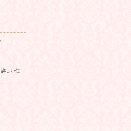
）
、詳しい住
。
オ