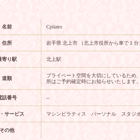
名前
Cpilates
住所
岩手県 北上市 （北上市役所から車で１分
最寄り駅
北上駅
プライベート空間を大切にしているため
道順
所はご予約確定時にお知らせいたします
電話番号
--
・サービス
マシンピラティス パーソナル スタジ
その他